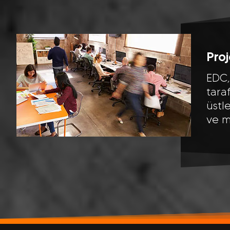
Proj
EDC,
tara
üstl
ve me