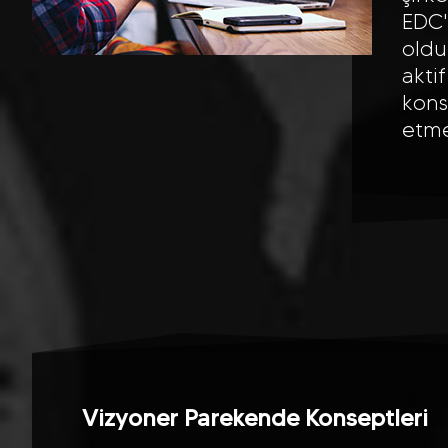
EDC'
oldu
akti
kons
etme
Vizyoner Parekende Konseptleri