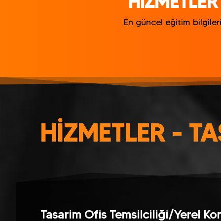
HİZMETLER 
En güncel eğitim bilgileri
HİZMETLER - TA
Tasarim Ofis Temsilciliği/Yerel Ko