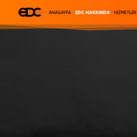
EDC HAKKINDA
ANASAYFA
HİZMETLER