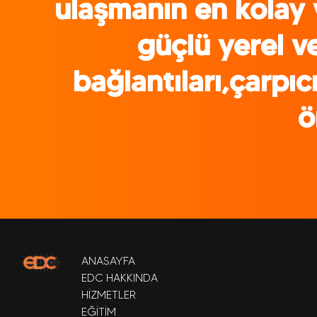
ulaşmanın en kolay v
güçlü yerel v
bağlantıları,çarpıc
ö
ANASAYFA
EDC HAKKINDA
HİZMETLER
EĞİTİM